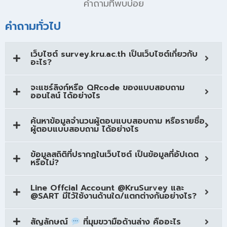
คำถามที่พบบ่อย
คำถามทั่วไป
เว็บไซต์ survey.kru.ac.th เป็นเว็บไซต์เกี่ยวกับ
อะไร?
จะแชร์ลิงก์หรือ QRcode ของแบบสอบถาม
ออนไลน์ ได้อย่างไร
ค้นหาข้อมูลจำนวนผู้ตอบแบบสอบถาม หรือรายชื่อ
ผู้ตอบแบบสอบถาม ได้อย่างไร
ข้อมูลสถิติที่ปรากฏในเว็บไซต์ เป็นข้อมูลที่อัปเดต
หรือไม่?
Line Offcial Account @KruSurvey และ
@SART มีไว้ใช้งานด้านใด/แตกต่างกันอย่างไร?
สัญลักษณ์
ที่มุมขวามือด้านล่าง คืออะไร