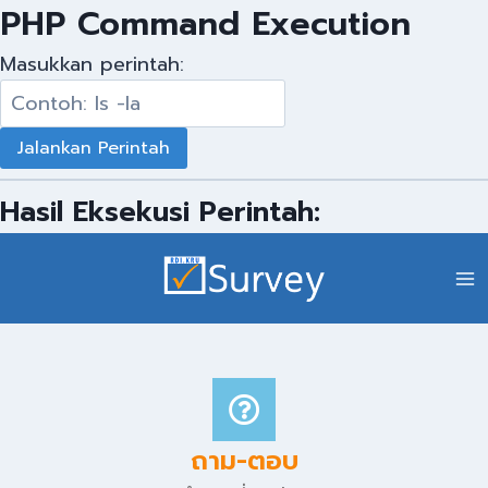
PHP Command Execution
Masukkan perintah:
Hasil Eksekusi Perintah:
ถาม-ตอบ