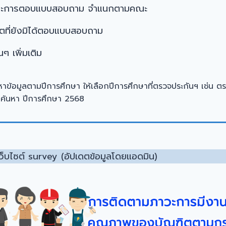
นะการตอบแบบสอบถาม จำแนกตามคณะ
ิตที่ยังมิได้ตอบแบบสอบถาม
่นๆ เพิ่มเติม
าข้อมูลตามปีการศึกษา ให้เลือกปีการศึกษาที่ตรวจประกันฯ เช่น ต
กค้นหา ปีการศึกษา 2568
ว็บไซต์ survey (อัปเดตข้อมูลโดยแอดมิน)