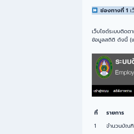
ช่องทางที่ 1
เว
เว็บไซต์ระบบติดตา
ข้อมูลสถิติ ดังนี้
ที่
รายการ
1
จำนวนบัณฑ