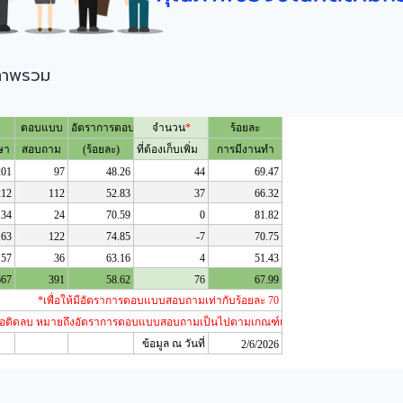
นภาพรวม