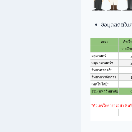
ข้อมูลสถิติใ