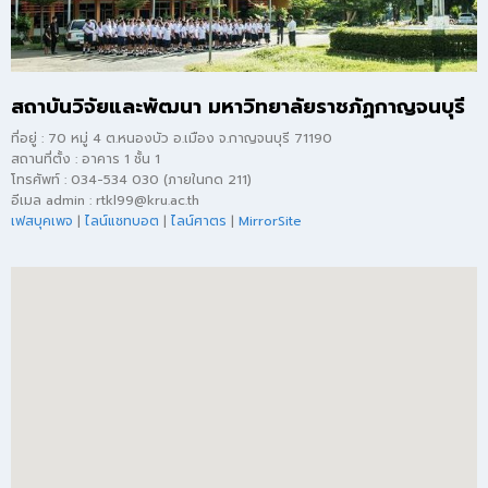
สถาบันวิจัยและพัฒนา มหาวิทยาลัยราชภัฏกาญจนบุรี
ที่อยู่ : 70 หมู่ 4 ต.หนองบัว อ.เมือง จ.กาญจนบุรี 71190
สถานที่ตั้ง : อาคาร 1 ชั้น 1
โทรศัพท์ : 034-534 030 (ภายในกด 211)
อีเมล admin : rtkl99@kru.ac.th
เฟสบุคเพจ
|
ไลน์แชทบอต
|
ไลน์ศาตร
|
MirrorSite