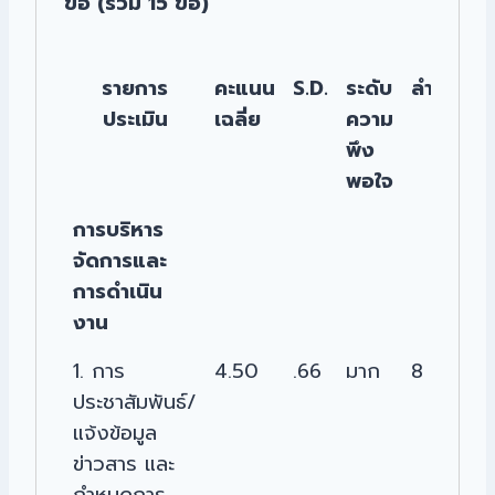
ข้อ (รวม 15 ข้อ)
รายการ
คะแนน
S.D.
ระดับ
ลำดับ
ประเมิน
เฉลี่ย
ความ
พึง
พอใจ
รายการ
คะแนน
S.D.
ระดับ
ลำดับ
การบริหาร
ประเมิน
เฉลี่ย
ความ
จัดการและ
พึง
การดำเนิน
พอใจ
งาน
1. การ
4.50
.66
มาก
8
ประชาสัมพันธ์/
แจ้งข้อมูล
ข่าวสาร และ
กำหนดการ